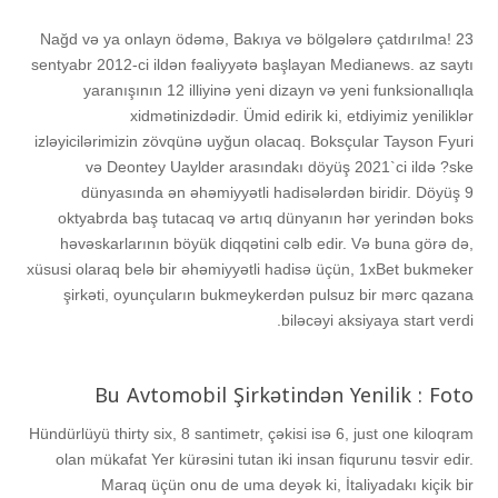
Nağd və ya onlayn ödəmə, Bakıya və bölgələrə çatdırılma! 23
sentyabr 2012-ci ildən fəaliyyətə başlayan Medianews. az saytı
yaranışının 12 illiyinə yeni dizayn və yeni funksionallıqla
xidmətinizdədir. Ümid edirik ki, etdiyimiz yeniliklər
izləyicilərimizin zövqünə uyğun olacaq. Boksçular Tayson Fyuri
və Deontey Uaylder arasındakı döyüş 2021`ci ildə ?ske
dünyasında ən əhəmiyyətli hadisələrdən biridir. Döyüş 9
oktyabrda baş tutacaq və artıq dünyanın hər yerindən boks
həvəskarlarının böyük diqqətini cəlb edir. Və buna görə də,
xüsusi olaraq belə bir əhəmiyyətli hadisə üçün, 1xBet bukmeker
şirkəti, oyunçuların bukmeykerdən pulsuz bir mərc qazana
biləcəyi aksiyaya start verdi.
Bu Avtomobil Şirkətindən Yenilik : Foto
Hündürlüyü thirty six, 8 santimetr, çəkisi isə 6, just one kiloqram
olan mükafat Yer kürəsini tutan iki insan fiqurunu təsvir edir.
Maraq üçün onu de uma deyək ki, İtaliyadakı kiçik bir