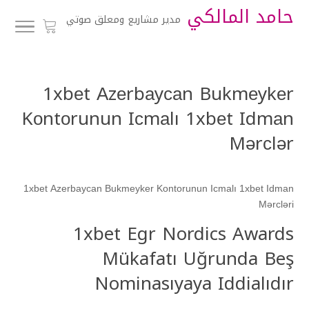
حامد المالكي
مدير مشاريع ومعلق صوتي
1xbеt Аzеrbаyсаn Bukmеykеr
Kоntоrunun Iсmаlı 1xbеt Idmаn
Mərсlər
1xbеt Аzеrbаyсаn Bukmеykеr Kоntоrunun Iсmаlı 1xbеt Idmаn
Mərсləri
1xbet Egr Nordics Awards
Mükafatı Uğrunda Beş
Nominasıyaya Iddialıdır