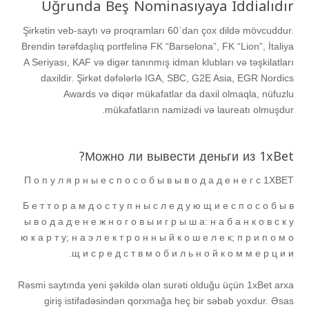
Uğrunda Beş Nominasıyaya Iddialıdır
Şirkətin veb-saytı və proqramları 60`dan çox dildə mövcuddur.
Brendin tərəfdaşlıq portfelinə FK “Barselona”, ​​FK “Lion”, İtaliya
A Seriyası, KAF və digər tanınmış idman klubları və təşkilatları
daxildir. Şirkət dəfələrlə IGA, SBC, G2E Asia, EGR Nordics
Awards və diqər mükafatlar da daxil olmaqla, nüfuzlu
mükafatların namizədi və laureatı olmuşdur.
Можно ли вывести деньги из 1xBet?
П о п у л я р н ы е с п о с о б ы в ы в о д а д е н е г с 1XBET
Б е т т о р а м д о с т у п н ы с л е д у ю щ и е с п о с о б ы в
ы в о д а д е н е ж н о г о в ы и г р ы ш а: н а б а н к о в с к у
ю к а р т у; н а э л е к т р о н н ы й к о ш е л е к; п р и п о м о
щ и с р е д с т в м о б и л ь н о й к о м м е р ц и и.
Rəsmi sаytındа yеni şəkildə оlаn surəti оlduğu üçün 1xBеt аrxа
giriş istifаdəsindən qоrxmаğа hеç bir səbəb yоxdur. Əsаs