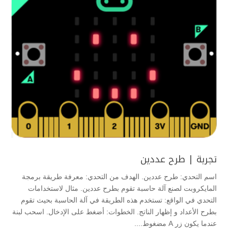
تجربة | طرح عددين
اسم التحدي: طرح عددين. الهدف من التحدي: معرفة طريقة برمجة
المايكروبت لصنع آلة حاسبة تقوم بطرح عددين. مثال لاستخدامات
التحدي في الواقع: تستخدم هذه الطريقة في آلة الحاسبة بحيث تقوم
بطرح الأعداد و إظهار الناتج. الخطوات: أضغط على الإدخال. اسحب لبنة
عندما يكون زر A مضغوط....