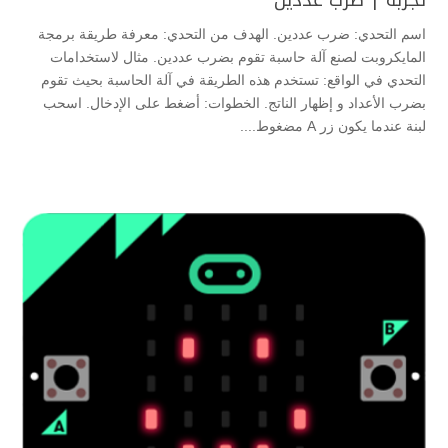
تجربة | ضرب عددين
اسم التحدي: ضرب عددين. الهدف من التحدي: معرفة طريقة برمجة
المايكروبت لصنع آلة حاسبة تقوم بضرب عددين. مثال لاستخدامات
التحدي في الواقع: تستخدم هذه الطريقة في آلة الحاسبة بحيث تقوم
بضرب الأعداد و إظهار الناتج. الخطوات: أضغط على الإدخال. اسحب
لبنة عندما يكون زر A مضغوط....