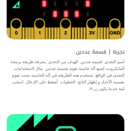
تجربة | قسمة عددين
اسم التحدي: قسمة عددين. الهدف من التحدي: معرفة طريقة برمجة
المايكروبت لصنع آلة حاسبة تقوم بقسمة عددين. مثال لاستخدامات
التحدي في الواقع: تستخدم هذه الطريقة في آلة الحاسبة بحيث تقوم
بقسمة الأعداد و إظهار الناتج. الخطوات: أضغط على الإدخال. اسحب
لبنة عندما يكون زر A...