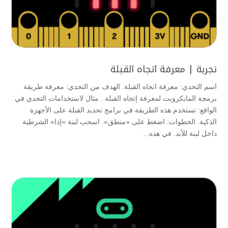
تجربة | معرفة اتجاه القبلة
اسم التحدي: معرفة اتجاه القبلة. الهدف من التحدي: معرفة طريقة
برمجة المايكروبت لمعرفة إتجاه القبلة . مثال لاستخدامات التحدي في
الواقع: تستخدم هذه الطريقة في برامج تحديد القبلة على الأجهزة
الذكية. الخطوات: اضغط على «منطق». اسحب لبنة «إذا» الشرطية
داخل لبنة للأبد. في هذه...