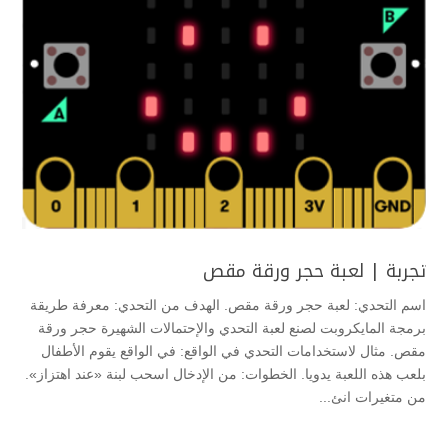
تجربة | لعبة حجر ورقة مقص
اسم التحدي: لعبة حجر ورقة مقص. الهدف من التحدي: معرفة طريقة
برمجة المايكروبت لصنع لعبة التحدي والإحتمالات الشهيرة حجر ورقة
مقص. مثال لاستخدامات التحدي في الواقع: في الواقع يقوم الأطفال
بلعب هذه اللعبة يدويا. الخطوات: من الإدخال اسحب لبنة «عند اهتزاز».
من متغيرات انئ...