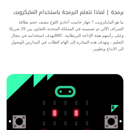
برمجة | لماذا نتعلم البرمجة باستخدام المايكروبت
ما هو المايكروبت ؟ جهاز حاسب أحادي اللوح بنصف حجم بطاقة
الصراف الآلي تم تصميمه في المملكة المتحدة بالتعاون بين 29 شريكا
وعلى رأسهم هيئة الإذاعة البريطانية BBCبهدف استخدامه في مجال
التعليم ، وتهدف هذه المبادرة إلى الهام الطلاب في المدارس للوصول
الى الابداع وتطوير...