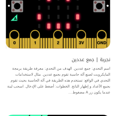
تجربة | جمع عددين
اسم التحدي: جمع عددين. الهدف من التحدي: معرفة طريقة برمجة
المايكروبت لصنع آلة حاسبة تقوم بجمع عددين. مثال لاستخدامات
التحدي في الواقع: تستخدم هذه الطريقة في آلة الحاسبة بحيث تقوم
بجمع الأعداد و إظهار الناتج. الخطوات: أضغط على الإدخال. اسحب لبنة
عندما يكون زر A مضغوط....