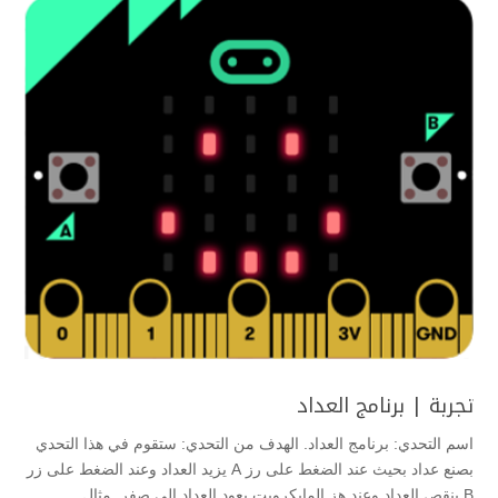
تجربة | برنامج العداد
اسم التحدي: برنامج العداد. الهدف من التحدي: ستقوم في هذا التحدي
بصنع عداد بحيث عند الضغط على رز A يزيد العداد وعند الضغط على زر
B ينقص العداد وعند هز المايكروبت يعود العداد الى صفر. مثال