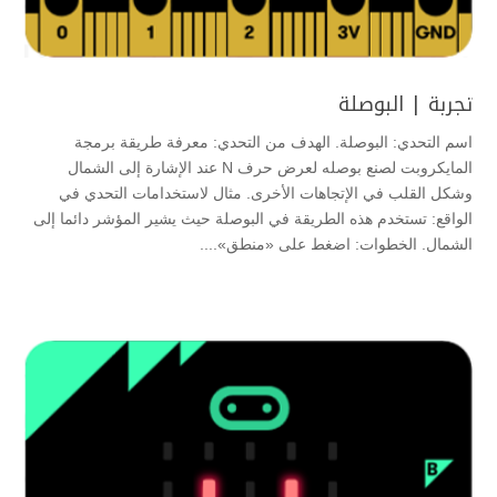
تجربة | البوصلة
اسم التحدي: البوصلة. الهدف من التحدي: معرفة طريقة برمجة
المايكروبت لصنع بوصله لعرض حرف N عند الإشارة إلى الشمال
وشكل القلب في الإتجاهات الأخرى. مثال لاستخدامات التحدي في
الواقع: تستخدم هذه الطريقة في البوصلة حيث يشير المؤشر دائما إلى
الشمال. الخطوات: اضغط على «منطق»....